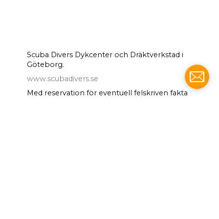
Scuba Divers Dykcenter och Dräktverkstad i
Göteborg.
www.scubadivers.se
Med reservation för eventuell felskriven fakta
och pris.
Besöksadress: Nya Tingstadsgatan 1, 42244
Hisings Backa (i Göteborg)
info@scubadivers.se
NYHETSBREV
PRENUMERERA