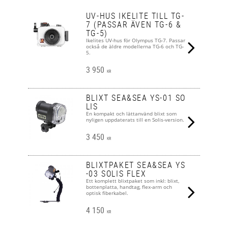
UV-HUS IKELITE TILL TG-
7 (PASSAR ÄVEN TG-6 &
TG-5)
Ikelites UV-hus för Olympus TG-7. Passar
också de äldre modellerna TG-6 och TG-
5.
3 950
KR
BLIXT SEA&SEA YS-01 SO
LIS
En kompakt och lättanvänd blixt som
nyligen uppdaterats till en Solis-version.
3 450
KR
BLIXTPAKET SEA&SEA YS
-03 SOLIS FLEX
Ett komplett blixtpaket som inkl: blixt,
bottenplatta, handtag, flex-arm och
optisk fiberkabel.
4 150
KR