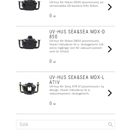
UV-hus för Nikon D500 (aluminium), en
ultrasnabba DX-kamera från Nikon.
0
KR
UV-HUS SEA&SEA MDX-D
850
UV-hus för Nikon D850 (aluminium).
Huset inkluderar bl a: läckagelarm, två
extra ingångar (en för vakuum-system
som är tillval)
0
KR
UV-HUS SEA&SEA MDX-L
A7IV
UV-hus för Sony A7R IV (aluminium) i ny
design. Huset inkluderar bl a:
vakuumsystem, läckagelarm.
0
KR