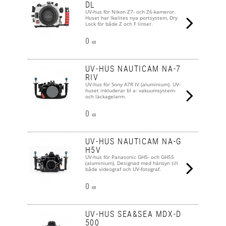
DL
UV-hus för Nikon Z7- och Z6-kameror.
Huset har Ikelites nya portsystem, Dry
Lock för både Z och F linser.
0
KR
UV-HUS NAUTICAM NA-7
RIV
UV-hus för Sony A7R IV (aluminium). UV-
huset inkluderar bl a: vakuumsystem-
och läckagelarm.
0
KR
UV-HUS NAUTICAM NA-G
H5V
UV-hus för Panasonic GH5- och GH5S
(aluminium). Designad med hänsyn till
både videograf och UV-fotograf.
0
KR
UV-HUS SEA&SEA MDX-D
500