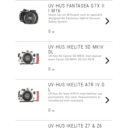
UV-HUS FANTASEA G7X II
I M16
Huset har en M16-port som är speciellt
designad för Fantasea Hybrid Vacuum
Safety System
0
KR
UV-HUS IKELITE 5D MKIV
DL
UV-hus för Canon 5D MKIV, men passar
även Canon 5D MKIII, DS och DS R.
0
KR
UV-HUS IKELITE A7R IV D
L
UV-hus för Sony A7R IV med Ikelites nya
portsystem, Dry Lock. Vakuumventil är
installerad som standard.
0
KR
UV-HUS IKELITE Z7 & Z6