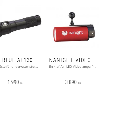
BIG BLUE AL1300XWP
NANIGHT VIDEO LIGHT
Ett måste för undervattensfotografen eller filmaren. Lampans storlek gör att den passar utmärkt till s.k. actionkameror såsom GoPro eller Intova.
En kraftfull LED Videolampa från Nanight på 4000 Lumen utan hotspot.
1 990
3 890
KR
KR