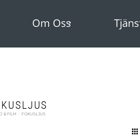
Om Oss
Tjäns
OKUSLJUS
O & FILM
FOKUSLJUS