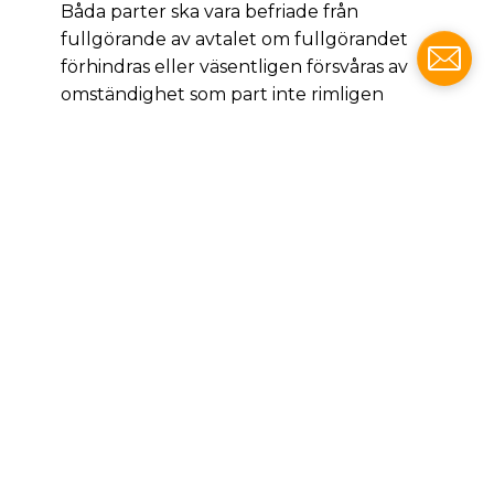
Båda parter ska vara befriade från
fullgörande av avtalet om fullgörandet
förhindras eller väsentligen försvåras av
omständighet som part inte rimligen
kunnat råda över eller förutse. Följande
och liknande omständigheter skall anses
utgöra befrielsegrunder där de hindrar
eller försvårar avtalets fullgörelse:
eldsvåda, krig, mobilisering, rekvisition,
beslag, valutarestriktioner, allmän
varuknapphet, knapphet på
transportmedel, strejk, lockout, elavbrott,
inskränkningar i form av drivkraft samt fel i
eller försening av leveranser från
underleverantörer som har sin grund i
sådan omständighet som avses i denna
punkt eller andra omständigheter som
part ej kan råda över, som antingen