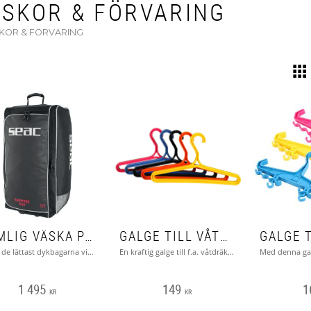
ÄSKOR & FÖRVARING
KOR & FÖRVARING
RYMLIG VÄSKA PÅ HJUL OCH MED "RYGGSÄCKSREMMAR"
GALGE TILL VÅTDRÄKT
En av de lättast dykbagarna vi har hittat som har hjul. Endast 2,75 kg men rymmer hela 130 liter.
En kraftig galge till f.a. våtdräkter
1 495
149
1
KR
KR