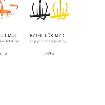
GALGE BCD MULTI (VÄNDBARA ÄNDAR)
GALGE FÖR MYCKET OLIKA PRYLAR.
Beroende på vilket håll du sätter ändarna kan du antingen göra en BCD-galge eller våtdräktsgalge av den. Även regulatorn kan hängas smidigt på galgen
En galge för att hänga allt möjligt på. Du kan tex hänga BCD:n, regulatorn, boots, handskar, fenor och masken på ett och samma ställe.
79
239
KR
KR