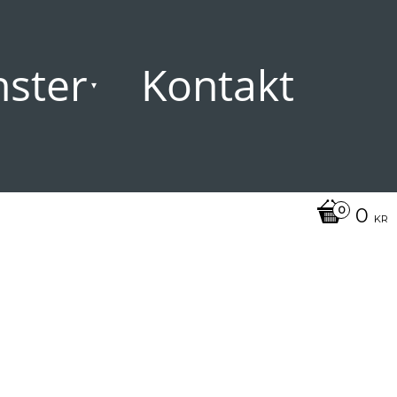
nster
Kontakt
0
KR