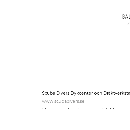
En
Scuba Divers Dykcenter och Dräktverksta
www.scubadivers.se
Med reservation för eventuell felskriven f