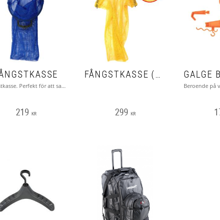
FÅNGSTKASSE
FÅNGSTKASSE (EXTRA KRAFTIG)
Fångstkasse. Perfekt för att samla skräp
219
299
1
KR
KR