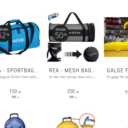
PARA
SPARA
62
50
%
%
REA - SPORTBAG 42 LITER MED BÄRHANDTAG OCH AXELREM
REA - MESH BAG (AQUALUNG EXPLORER II)
Sportbag på 42 liter med axelrem och mjuka handtag
En lätt men rymlig väska som är väldigt lätt att göra mycket liten när den inte används (ca 5 cm tjock och 33
150
350
1
KR
KR
395
695
KR
KR