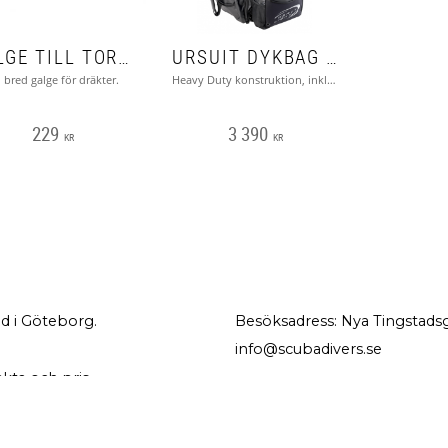
GALGE TILL TORRDRÄKT - BRED
URSUIT DYKBAG MED HJUL
 bred galge för dräkter.
Heavy Duty konstruktion, inklusive backpack väska och regulator väska
229
3 390
KR
KR
d i Göteborg.
Besöksadress: Nya Tingstadsg
info@scubadivers.se
akta och pris.
NYHETSBREV