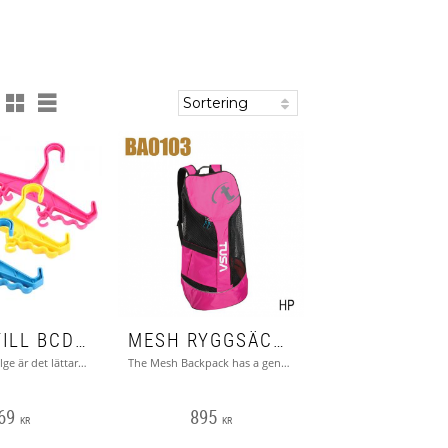
GALGE TILL BCD (VÄST)
MESH RYGGSÄCKSVÄSKA - TUSA
Med denna galge är det lättare att hänga upp BCD:n (västen)
The Mesh Backpack has a generous main compartment built with heavy duty rubberized mesh.
69
895
KR
KR