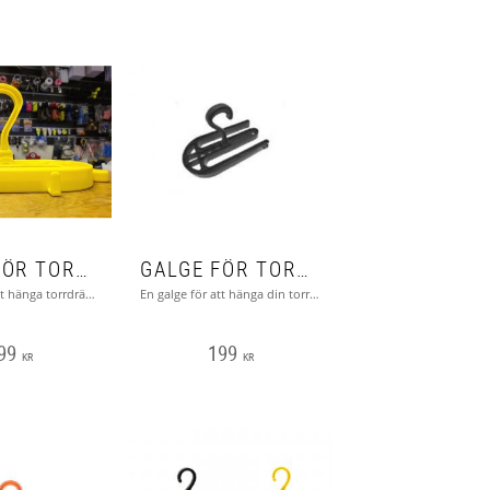
GALGE FÖR TORRDRÄKT (UPP OCH NER)
GALGE FÖR TORRDRÄKT (UPP O NER)
En galge för att hänga torrdräkten i bootsen men även möjlighet att hänga regulatorn.
En galge för att hänga din torrdräkt upp och ner (i bootsen)
99
199
KR
KR