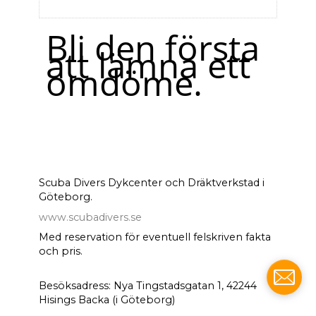
Bli den första
att lämna ett
omdöme.
Scuba Divers Dykcenter och Dräktverkstad i
Göteborg.
www.scubadivers.se
Med reservation för eventuell felskriven fakta
och pris.
Besöksadress: Nya Tingstadsgatan 1, 42244
Hisings Backa (i Göteborg)