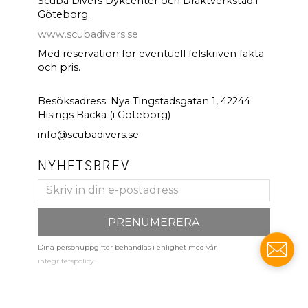
Scuba Divers Dykcenter och Dräktverkstad i
Göteborg.
www.scubadivers.se
Med reservation för eventuell felskriven fakta
och pris.
Besöksadress: Nya Tingstadsgatan 1, 42244
Hisings Backa (i Göteborg)
info@scubadivers.se
NYHETSBREV
PRENUMERERA
Dina personuppgifter behandlas i enlighet med vår
integritetspolicy
.