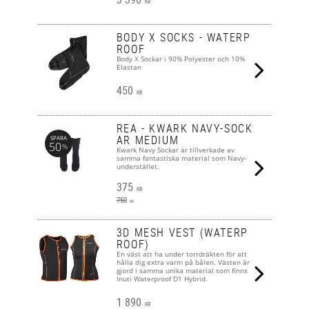
KR
BODY X SOCKS - WATERP
ROOF
Body X Sockar i 90% Polyester och 10%
Elastan
450
KR
REA - KWARK NAVY-SOCK
AR MEDIUM
SPARA
50
%
Kwark Navy Sockar är tillverkade av
samma fantastiska material som Navy-
understället.
375
KR
750
KR
3D MESH VEST (WATERP
ROOF)
En väst att ha under torrdräkten för att
hålla dig extra varm på bålen. Västen är
gjord i samma unika material som finns
inuti Waterproof D1 Hybrid.
1 890
KR