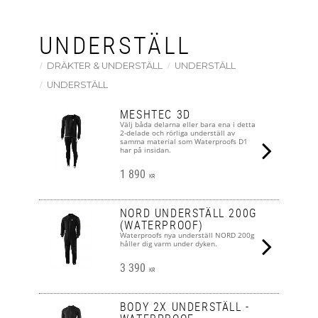
UNDERSTÄLL
DRÄKTER & UNDERSTÄLL
UNDERSTÄLL
UNDERSTÄLL
MESHTEC 3D
Välj båda delarna eller bara ena i detta
2-delade och rörliga underställ av
samma material som Waterproofs D1
har på insidan.
1 890
KR
NORD UNDERSTÄLL 200G
(WATERPROOF)
Waterproofs nya underställ NORD 200g
håller dig varm under dyken.
3 390
KR
BODY 2X UNDERSTÄLL -