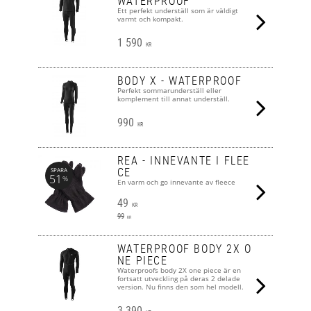
WATERPROOF
Ett perfekt underställ som är väldigt
varmt och kompakt.
1 590
KR
BODY X - WATERPROOF
Perfekt sommarunderställ eller
komplement till annat underställ.
990
KR
REA - INNEVANTE I FLEE
CE
SPARA
51
%
En varm och go innevante av fleece
49
KR
99
KR
WATERPROOF BODY 2X O
NE PIECE
Waterproofs body 2X one piece är en
fortsatt utveckling på deras 2 delade
version. Nu finns den som hel modell.
3 390