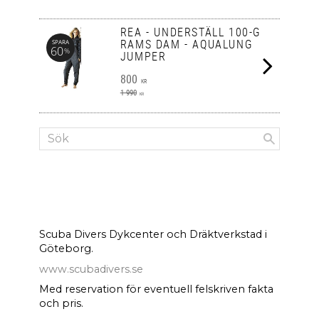
REA - UNDERSTÄLL 100-G
RAMS DAM - AQUALUNG
SPARA
60
%
JUMPER
800
KR
1 990
KR
Scuba Divers Dykcenter och Dräktverkstad i
Göteborg.
www.scubadivers.se
Med reservation för eventuell felskriven fakta
och pris.