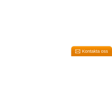
Kontakta oss
atan 1, 42244 Hisings Backa (i Göteborg)