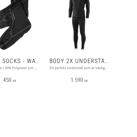
BODY X SOCKS - WATERPROOF
BODY 2X UNDERSTÄLL - WATERPROOF
Body X Sockar i 90% Polyester och 10% Elastan
Ett perfekt underställ som är väldigt varmt och kompakt.
450
1 590
KR
KR