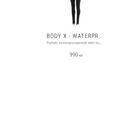
BODY X - WATERPROOF
Perfekt sommarunderställ eller komplement till annat underställ.
990
KR
Scuba Divers Dykcenter och Dräktverksta
www.scubadivers.se
Med reservation för eventuell felskriven f