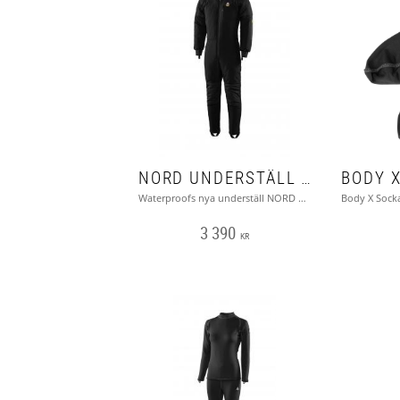
NORD UNDERSTÄLL 200G (WATERPROOF)
Waterproofs nya underställ NORD 200g håller dig varm under dyken.
3 390
KR