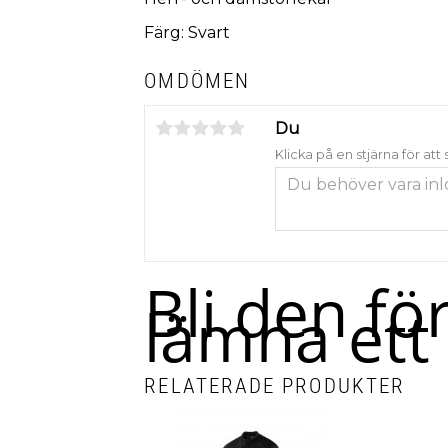
Färg: Svart
OMDÖMEN
Du
Klicka på en stjärna för att
Bli den fö
lämna et
RELATERADE PRODUKTER