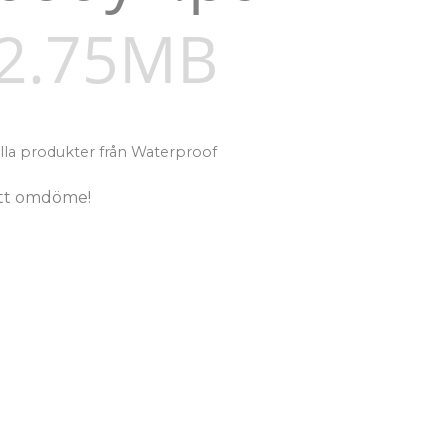
2.75MB
alla produkter från Waterproof
tt omdöme!