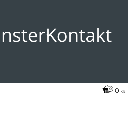
änster
Kontakt
0
KR