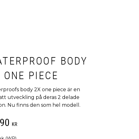
ATERPROOF BODY
 ONE PIECE
rproofs body 2X one piece är en
att utveckling på deras 2 delade
ion. Nu finns den som hel modell.
390
KR
ek (WP)