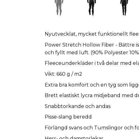
Nyutvecklat, mycket funktionellt flee
Power Stretch Hollow Fiber - Bättre iso
och fyllt med luft. (90% Polyester 10%
Fleeceunderkläder i två delar med elas
Vikt: 660 g / m2
Extra bra komfort och en tyg som lig
Brett elastiskt lycra midjeband med dr
Snabbtorkande och andas
Pisse-slang beredd
Förlängd svans och Tumslingor och f
Herr- och damstorlekar