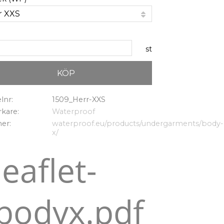
st
KÖP
elnr
1509_Herr-XXS
erkare
Waterproof
mer
waterproof.eu/products/undergarments/body-
x/
leaflet-
bodyx.pdf