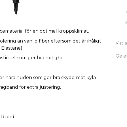
cematerial för en optimal kroppsklimat.
lering än vanlig fiber eftersom det är ihåligt
Visa 
 Elastane)
Ge e
ticitet som ger bra rörlighet
ger nära huden som ger bra skydd mot kyla.
agband för extra justering.
otband