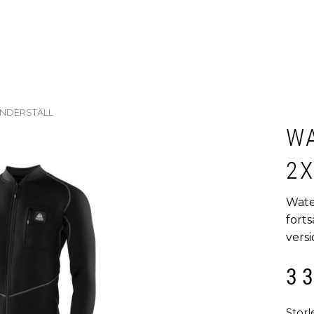
NDERSTÄLL
W
2X
Wate
forts
vers
3 
Storl