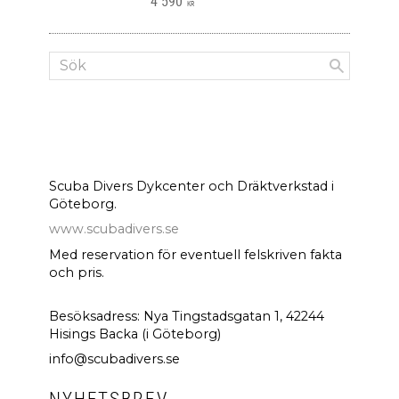
4 590
KR
Scuba Divers Dykcenter och Dräktverkstad i
Göteborg.
www.scubadivers.se
Med reservation för eventuell felskriven fakta
och pris.
Besöksadress: Nya Tingstadsgatan 1, 42244
Hisings Backa (i Göteborg)
info@scubadivers.se
NYHETSBREV