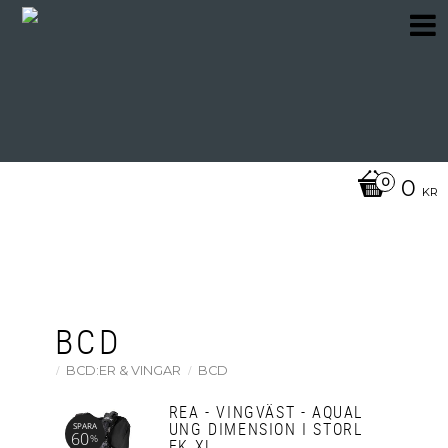
0
KR
BCD
BCD:ER & VINGAR
BCD
REA - VINGVÄST - AQUAL
UNG DIMENSION I STORL
SPARA
60
%
EK XL