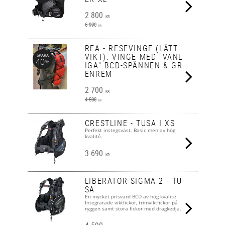
2 800
KR
6 990
KR
REA - RESEVINGE (LÄTT
VIKT). VINGE MED "VANL
SPARA
40
%
IGA" BCD-SPÄNNEN & GR
ENREM
2 700
KR
4 500
KR
CRESTLINE - TUSA I XS
Perfekt instegsväst. Basic men av hög
kvalité.
3 690
KR
LIBERATOR SIGMA 2 - TU
SA
En mycket prisvärd BCD av hög kvalité.
Integrarade viktfickor, trimviktfickor på
ryggen samt stora fickor med dragkedja.