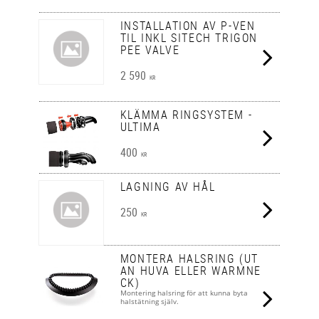
INSTALLATION AV P-VEN
TIL INKL SITECH TRIGON
PEE VALVE
2 590
KR
KLÄMMA RINGSYSTEM -
ULTIMA
400
KR
LAGNING AV HÅL
250
KR
MONTERA HALSRING (UT
AN HUVA ELLER WARMNE
CK)
Montering halsring för att kunna byta
halstätning själv.