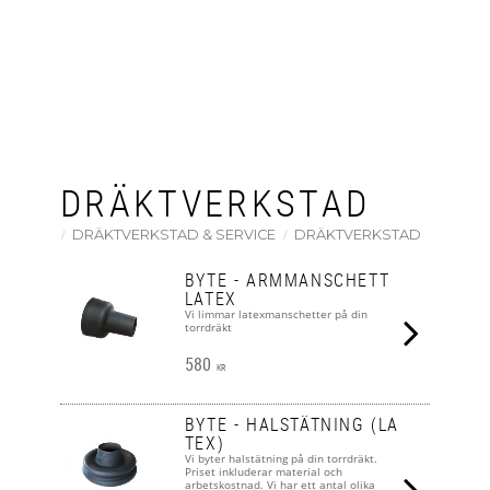
DRÄKTVERKSTAD
DRÄKTVERKSTAD & SERVICE
DRÄKTVERKSTAD
BYTE - ARMMANSCHETT
LATEX
Vi limmar latexmanschetter på din
torrdräkt
580
KR
BYTE - HALSTÄTNING (LA
TEX)
Vi byter halstätning på din torrdräkt.
Priset inkluderar material och
arbetskostnad. Vi har ett antal olika