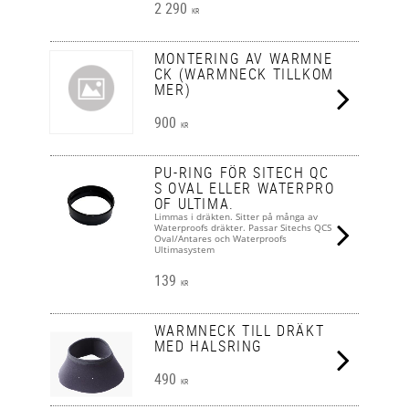
2 290
KR
MONTERING AV WARMNE
CK (WARMNECK TILLKOM
MER)
900
KR
PU-RING FÖR SITECH QC
S OVAL ELLER WATERPRO
OF ULTIMA.
Limmas i dräkten. Sitter på många av
Waterproofs dräkter. Passar Sitechs QCS
Oval/Antares och Waterproofs
Ultimasystem
139
KR
WARMNECK TILL DRÄKT
MED HALSRING
490
KR