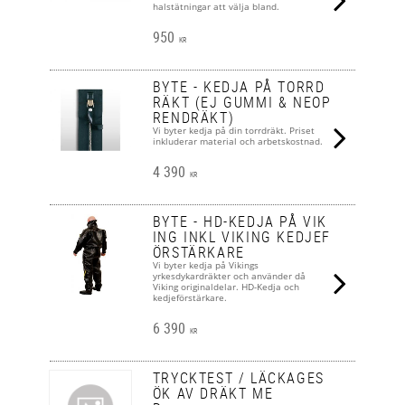
halstätningar att välja bland.
950
KR
BYTE - KEDJA PÅ TORRD
RÄKT (EJ GUMMI & NEOP
RENDRÄKT)
Vi byter kedja på din torrdräkt. Priset
inkluderar material och arbetskostnad.
4 390
KR
BYTE - HD-KEDJA PÅ VIK
ING INKL VIKING KEDJEF
ÖRSTÄRKARE
Vi byter kedja på Vikings
yrkesdykardräkter och använder då
Viking originaldelar. HD-Kedja och
kedjeförstärkare.
6 390
KR
TRYCKTEST / LÄCKAGES
ÖK AV DRÄKT ME