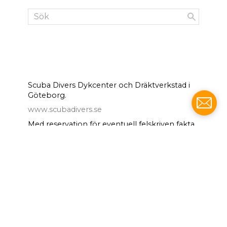
Scuba Divers Dykcenter och Dräktverkstad i
Göteborg.
www.scubadivers.se
Med reservation för eventuell felskriven fakta
och pris.
Besöksadress: Nya Tingstadsgatan 1, 42244
Hisings Backa (i Göteborg)
info@scubadivers.se
NYHETSBREV