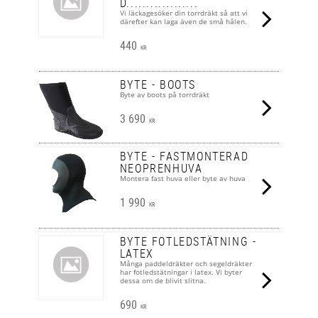
D..................
Vi läckagesöker din torrdräkt så att vi
därefter kan laga även de små hålen.
440
KR
BYTE - BOOTS
Byte av boots på torrdräkt
3 690
KR
BYTE - FASTMONTERAD
NEOPRENHUVA
Montera fast huva eller byte av huva
1 990
KR
BYTE FOTLEDSTÄTNING -
LATEX
Många paddeldräkter och segeldräkter
har fotledstätningar i latex. Vi byter
dessa om de blivit slitna.
690
KR