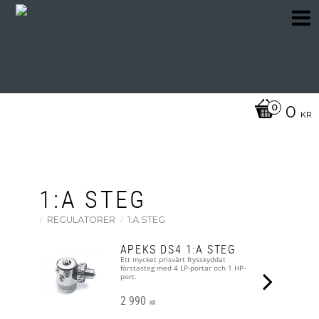
0
KR
1:A STEG
REGULATORER
1:A STEG
APEKS DS4 1:A STEG
Ett mycket prisvärt frysskyddat
förstasteg med 4 LP-portar och 1 HP-
port.
2 990
KR