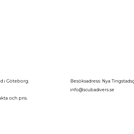
d i Göteborg.
Besöksadress: Nya Tingstadsg
info@scubadivers.se
akta och pris.
NYHETSBREV
PRENUMERERA
ina personuppgifter behandlas i enlighet med vår
integritetspolicy
.