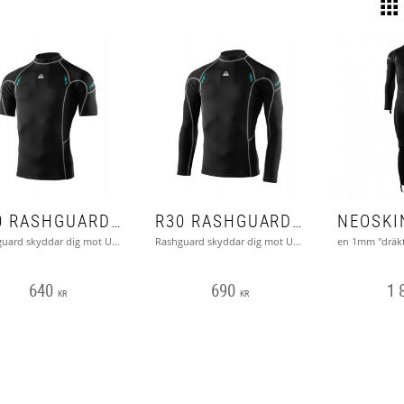
R30 RASHGUARD KORT ÄRM (WATERPROOF)
R30 RASHGUARD LÅNG ÄRM (WATERPROOF)
Rashguard skyddar dig mot UVstrålar och är tillverkad av spandex och lycra
Rashguard skyddar dig mot UVstrålar och är tillverkad av spandex och lycra
640
690
1 
KR
KR