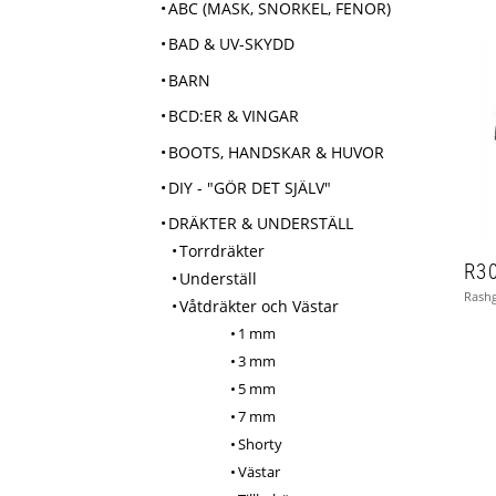
ABC (MASK, SNORKEL, FENOR)
BAD & UV-SKYDD
BARN
BCD:ER & VINGAR
BOOTS, HANDSKAR & HUVOR
DIY - "GÖR DET SJÄLV"
DRÄKTER & UNDERSTÄLL
Torrdräkter
Underställ
Våtdräkter och Västar
1 mm
3 mm
5 mm
7 mm
Shorty
Västar