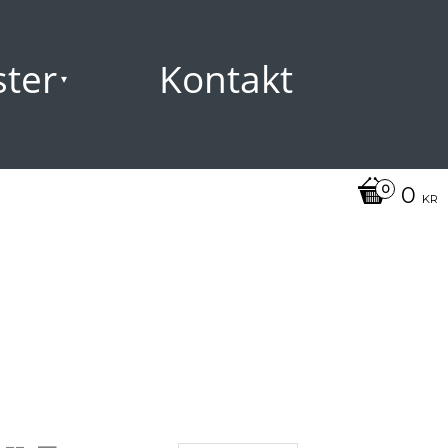
ster
Kontakt
0
KR