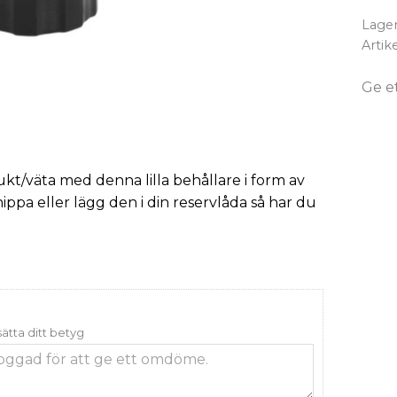
Lager
Artik
Ge e
ukt/väta med denna lilla behållare i form av
ippa eller lägg den i din reservlåda så har du
 sätta ditt betyg