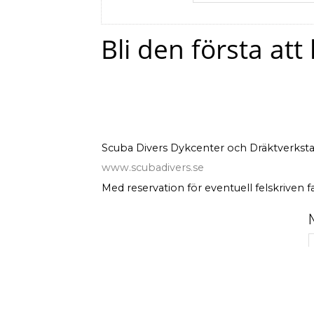
Bli den första at
Scuba Divers Dykcenter och Dräktverksta
www.scubadivers.se
Med reservation för eventuell felskriven f
D