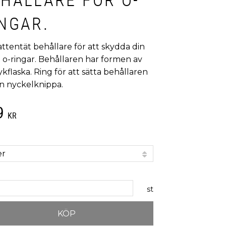
NGAR.
ttentät behållare för att skydda din
 o-ringar. Behållaren har formen av
kflaska. Ring för att sätta behållaren
in nyckelknippa.
9
KR
st
KÖP