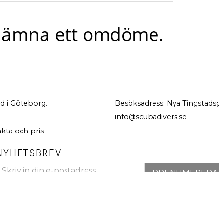
t lämna ett omdöme.
d i Göteborg.
Besöksadress: Nya Tingstadsg
info@scubadivers.se
akta och pris.
NYHETSBREV
PRENUMERERA
ina personuppgifter behandlas i enlighet med vår
integritetspolicy
.