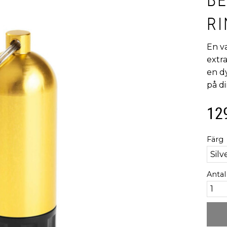
RI
En va
extra
en dy
på d
12
Färg
Antal