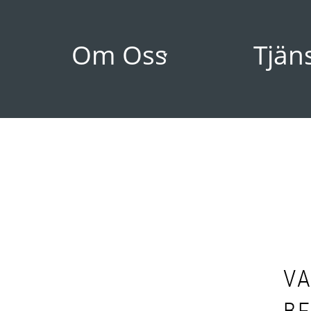
Om Oss
Tjän
V
BE