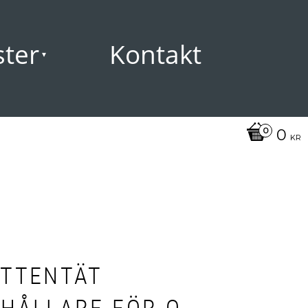
ster
Kontakt
0
KR
ATTENTÄT
HÅLLARE FÖR O-