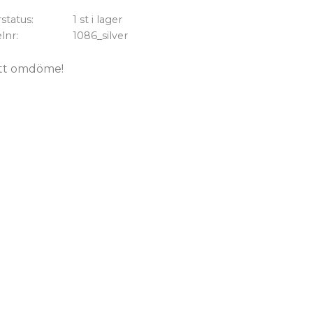
status
1 st i lager
elnr
1086_silver
tt omdöme!