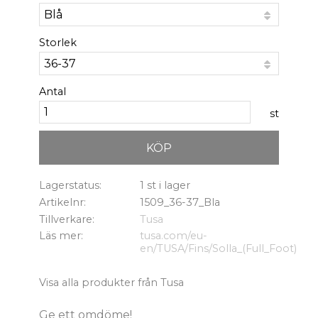
Storlek
Antal
st
KÖP
Lagerstatus
1 st i lager
Artikelnr
1509_36-37_Bla
Tillverkare
Tusa
Läs mer
tusa.com/eu-
en/TUSA/Fins/Solla_(Full_Foot)
Visa alla produkter från Tusa
Ge ett omdöme!