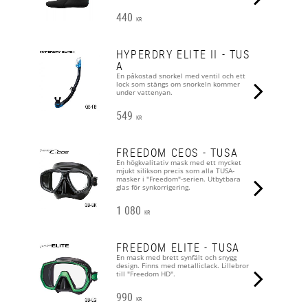
440
KR
HYPERDRY ELITE II - TUS
A
En påkostad snorkel med ventil och ett
lock som stängs om snorkeln kommer
under vattenyan.
549
KR
FREEDOM CEOS - TUSA
En högkvalitativ mask med ett mycket
mjukt silikson precis som alla TUSA-
masker i "Freedom"-serien. Utbytbara
glas för synkorrigering.
1 080
KR
FREEDOM ELITE - TUSA
En mask med brett synfält och snygg
design. Finns med metalliclack. Lillebror
till "Freedom HD".
990
KR