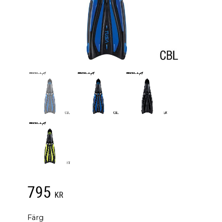
795
KR
Färg