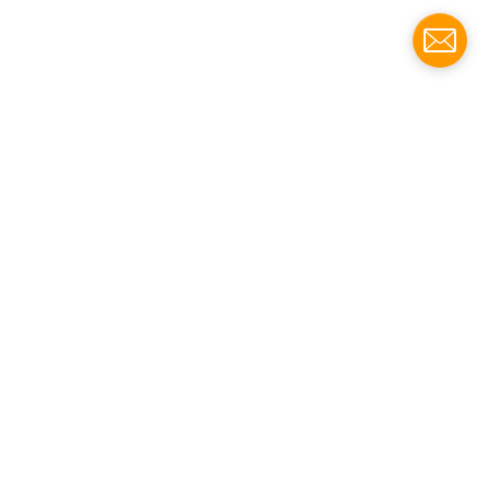
Scuba Divers Dykcenter och Dräktverkstad i
Göteborg.
www.scubadivers.se
Med reservation för eventuell felskriven fakta
och pris.
Besöksadress: Nya Tingstadsgatan 1, 42244
Hisings Backa (i Göteborg)
info@scubadivers.se
NYHETSBREV