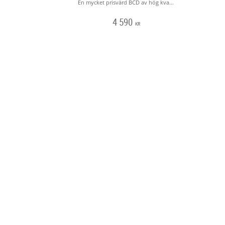
En mycket prisvärd BCD av hög kvalité. Integrarade viktfickor, trimviktfickor på ryggen samt stora fickor med dragkedja.
4 590
KR
Scuba Divers Dykcenter och Dräktverksta
www.scubadivers.se
Med reservation för eventuell felskriven f
D