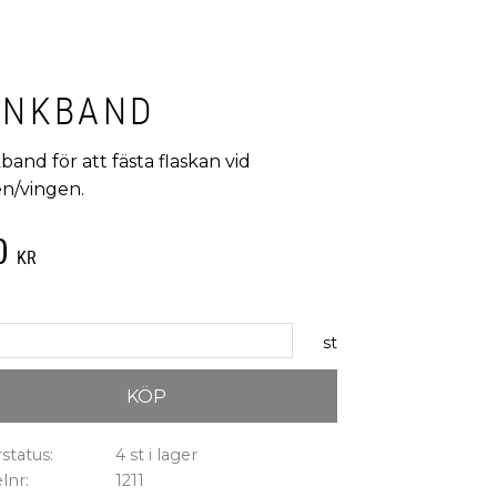
ANKBAND
and för att fästa flaskan vid
en/vingen.
0
KR
st
KÖP
status
4 st i lager
elnr
1211