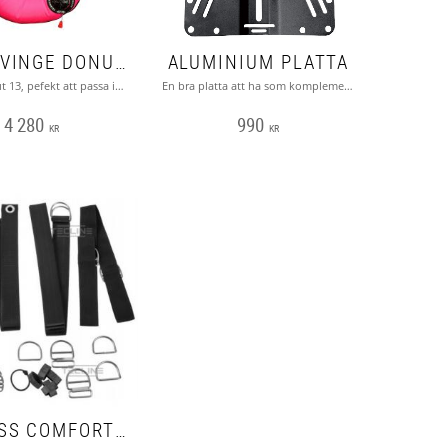
SINGELVINGE DONUT 13 - TECLINE
ALUMINIUM PLATTA
Tecline Donut 13, pefekt att passa ihop med din mini platta från Tecline. Fungerar både med comfort harness och DIR harness.
En bra platta att ha som komplement till en Donut 13 eller Donut 15 vinge från Tecline för din resa. vikt 850 gram
4 280
990
KR
KR
HARNESS COMFORT ADJUSTABLE