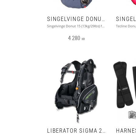
SINGELVINGE DONUT 15 - TECLINE
Singelvinge Donut 15 (13kg/29lbs) för singel tank, inbyggd singeltanksadapter
4 280
KR
LIBERATOR SIGMA 2 - TUSA