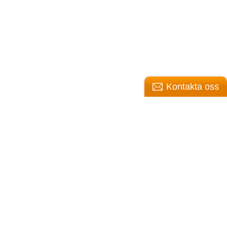
Kontakta oss
atan 1, 42244 Hisings Backa (i Göteborg)