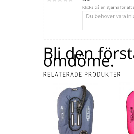
Klicka på en stjärna för att
Bli den förs
omdöme.
RELATERADE PRODUKTER