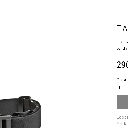
T
Tankb
väst
29
Antal
Lager
Artik