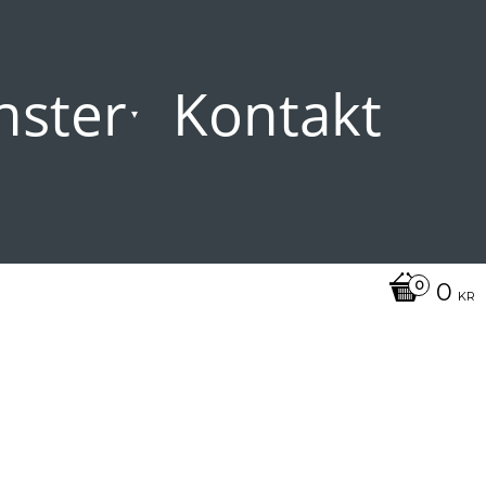
nster
Kontakt
0
KR