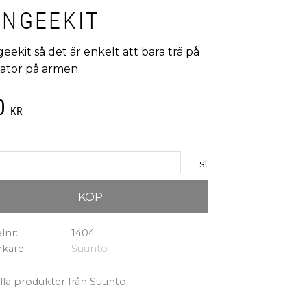
UNGEEKIT
ekit så det är enkelt att bara trä på
dator på armen.
0
KR
st
KÖP
elnr
1404
erkare
Suunto
alla produkter från Suunto