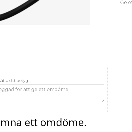
Ge e
 sätta ditt betyg
 lämna ett omdöme.