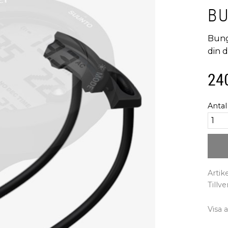
B
Bunge
din 
24
Antal
Artik
Tillv
Visa 