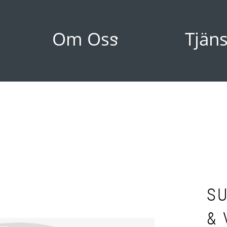
Om Oss
Tjäns
S
&