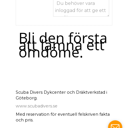
Bli den första
att lämna ett
omdöme.
Scuba Divers Dykcenter och Dräktverkstad i
Göteborg.
www.scubadivers.se
Med reservation för eventuell felskriven fakta
och pris.