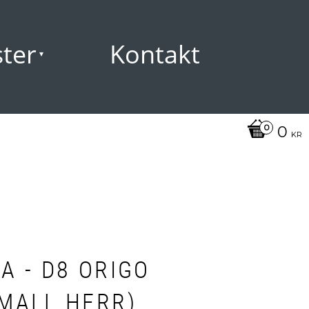
ster
Kontakt
0
KR
A - D8 ORIGO
MALL HERR)