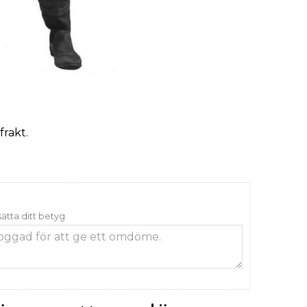
frakt.
 sätta ditt betyg