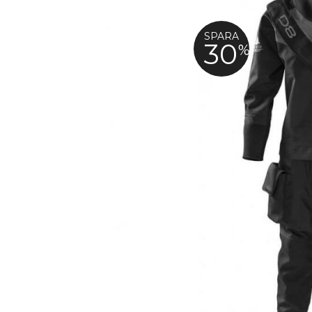
SPARA
30
%