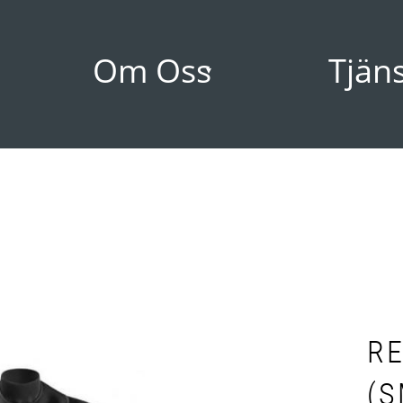
Om Oss
Tjän
RE
(S