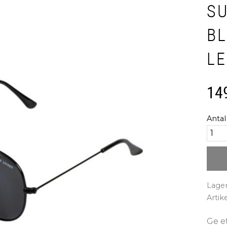
S
B
L
14
Antal
Lager
Artik
Ge e