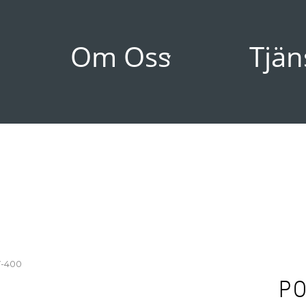
Om Oss
Tjän
-400
P