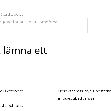
 sätta ditt betyg
t lämna ett
d i Göteborg.
Besöksadress: Nya Tingstadsg
info@scubadivers.se
akta och pris.