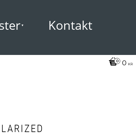
ster
Kontakt
0
KR
OLARIZED