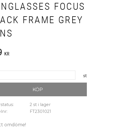
UNGLASSES FOCUS
LACK FRAME GREY
ENS
9
KR
st
KÖP
status
2 st i lager
elnr
FT2301021
tt omdöme!