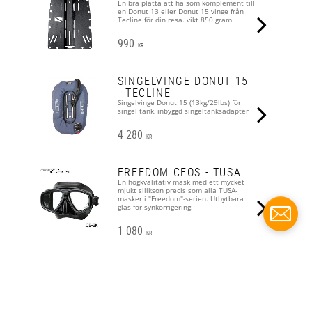
En bra platta att ha som komplement till
en Donut 13 eller Donut 15 vinge från
Tecline för din resa. vikt 850 gram
990
KR
SINGELVINGE DONUT 15
- TECLINE
Singelvinge Donut 15 (13kg/29lbs) för
singel tank, inbyggd singeltanksadapter
4 280
KR
FREEDOM CEOS - TUSA
En högkvalitativ mask med ett mycket
mjukt silikson precis som alla TUSA-
masker i "Freedom"-serien. Utbytbara
glas för synkorrigering.
1 080
KR
FREEDOM HD - TUSA
För dig som vill ha ett brett synfält men
med låg volym. Att den finns i
metalliclack är ju heller ingen nackdel.