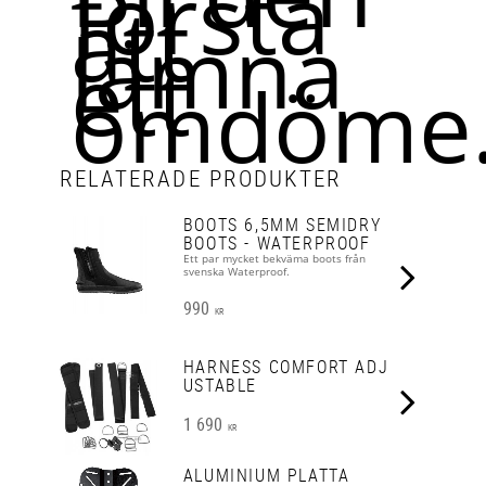
första
att
lämna
ett
omdöme
RELATERADE PRODUKTER
BOOTS 6,5MM SEMIDRY
BOOTS - WATERPROOF
Ett par mycket bekväma boots från
svenska Waterproof.
990
KR
HARNESS COMFORT ADJ
USTABLE
1 690
KR
ALUMINIUM PLATTA