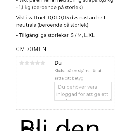
- Vikt på en fena med spring straps: 0,8 kg
- 1,1 kg (beroende på storlek)
Vikt i vattnet: 0,01-0,03 dvs nästan helt
neutrala (beroende på storlek)
- Tillgängliga storlekar: S / M, L, XL
OMDÖMEN
Du
Klicka på en stjärna för att
sätta ditt betyg
Bli den