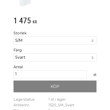
1 475
KR
Storlek
Färg
Antal
st
KÖP
Lagerstatus
1 st i lager
Artikelnr
1520_SM_Svart