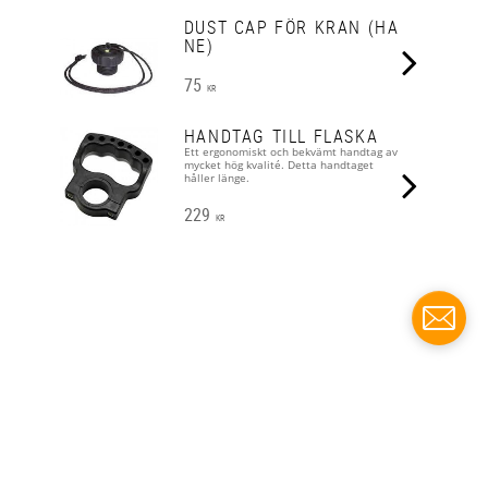
DUST CAP FÖR KRAN (HA
NE)
75
KR
HANDTAG TILL FLASKA
Ett ergonomiskt och bekvämt handtag av
mycket hög kvalité. Detta handtaget
håller länge.
229
KR
Scuba Divers Dykcenter och Dräktverkstad i
Göteborg.
www.scubadivers.se
Med reservation för eventuell felskriven fakta