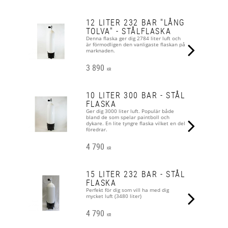
12 LITER 232 BAR "LÅNG
TOLVA" - STÅLFLASKA
Denna flaska ger dig 2784 liter luft och
är förmodligen den vanligaste flaskan på
marknaden.
3 890
KR
10 LITER 300 BAR - STÅL
FLASKA
Ger dig 3000 liter luft. Populär både
bland de som spelar paintboll och
dykare. En lite tyngre flaska vilket en del
föredrar.
4 790
KR
15 LITER 232 BAR - STÅL
FLASKA
Perfekt för dig som vill ha med dig
mycket luft (3480 liter)
4 790
KR