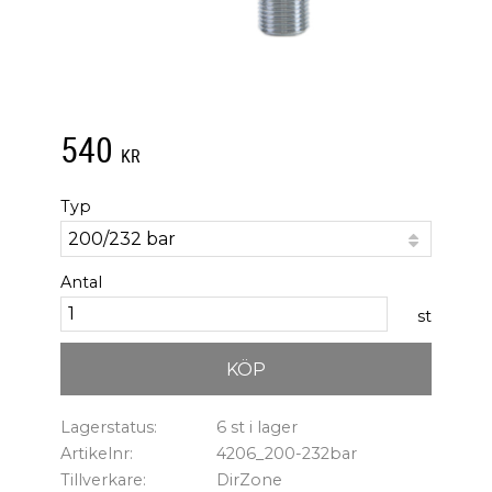
540
KR
Typ
Antal
st
KÖP
Lagerstatus
6 st i lager
Artikelnr
4206_200-232bar
Tillverkare
DirZone