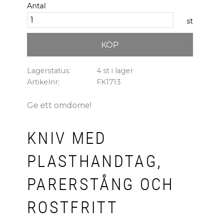
Antal
st
KÖP
Lagerstatus
4 st i lager
Artikelnr
FK1713
Ge ett omdöme!
KNIV MED
PLASTHANDTAG,
PARERSTÅNG OCH
ROSTFRITT