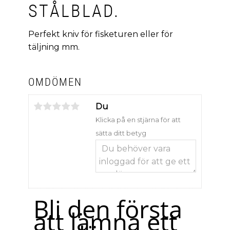
STÅLBLAD.
Perfekt kniv för fisketuren eller för
täljning mm.
OMDÖMEN
Du
Klicka på en stjärna för att
sätta ditt betyg
Bli den första
att lämna ett