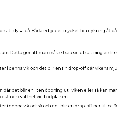
non att dyka på. Båda erbjuder mycket bra dykning åt b
om. Detta gör att man måste bära sin utrustning en liten
r i denna vik och det blir en fin drop-off där vikens mj
där det blir en liten öppning ut i viken eller så kan man 
ekt ner i vattnet vid badplatsen.
er i denna vik också och det blir en drop-off ner till c