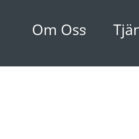
Om Oss
Tjä