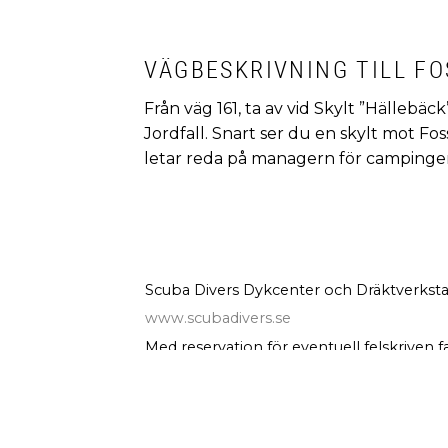
VÄGBESKRIVNING TILL F
Från väg 161, ta av vid Skylt ”Hällebäc
Jordfall. Snart ser du en skylt mot F
letar reda på managern för campinge
Scuba Divers Dykcenter och Dräktverksta
www.scubadivers.se
Med reservation för eventuell felskriven f