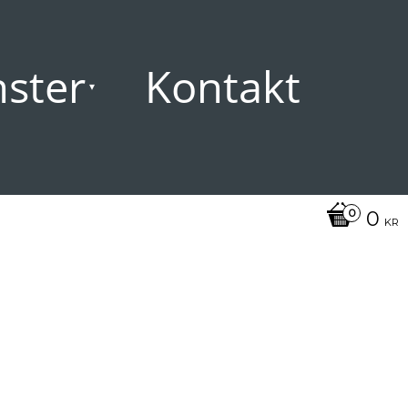
nster
Kontakt
0
KR