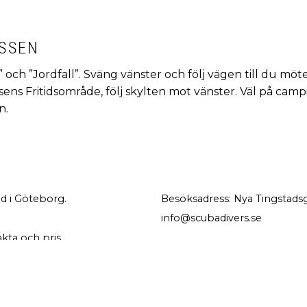
OSSEN
k” och ”Jordfall”. Sväng vänster och följ vägen till du möt
ossens Fritidsområde, följ skylten mot vänster. Väl på 
n.
d i Göteborg.
Besöksadress: Nya Tingstadsg
info@scubadivers.se
akta och pris.
NYHETSBREV
PRENUMERERA