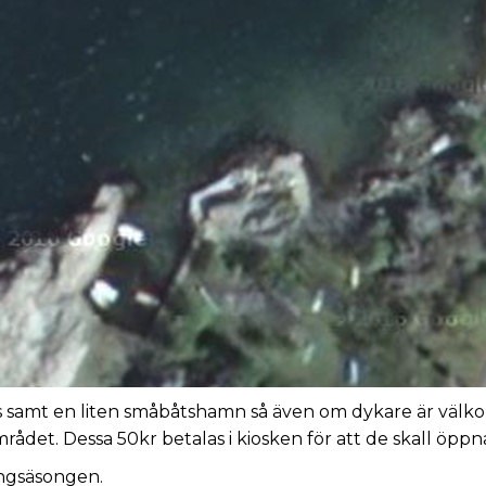
 samt en liten småbåtshamn så även om dykare är välkomn
mrådet. Dessa 50kr betalas i kiosken för att de skall öp
ngsäsongen.